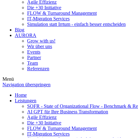
Agile Effizienz
Die +30 Initiative
FLOW & Turnaround Management
IT-Migration Services
Simulation statt Irrtum - einfach besser entscheiden
Blog
AURORA
Grow with us!
Wir über uns
Events
Partner
Team
Referenzen
Menü
Navigation überspringen
Home
Leistungen
SOFR - State of Organizational Flow - Benchmark & Re
AI GPT für Ihre Business Transformation
Agile Effizienz
Die +30 Initiative
FLOW & Turnaround Management
IT-Migration Services