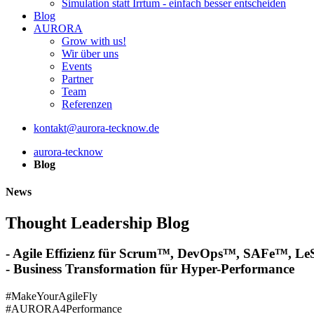
Simulation statt Irrtum - einfach besser entscheiden
Blog
AURORA
Grow with us!
Wir über uns
Events
Partner
Team
Referenzen
kontakt@aurora-tecknow.de
aurora-tecknow
Blog
News
Thought Leadership Blog
- Agile Effizienz für Scrum™, DevOps™, SAFe™, Le
- Business Transformation für Hyper-Performance
#MakeYourAgileFly
#AURORA4Performance