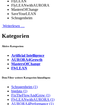
FlyLEAN
FlyLEANwithAURORA
MastersOfChange
SaveYourLEAN
Schragenheim
Weiterlesen …
Kategorien
Aktive Kategorien:
Artificial Intelligence
AURORA4Growth
MastersOfChange
FlyLEAN
Dem Filter weitere Kategorien hinzufügen:
Schragenheim
(1)
bigdata
(1)
FixTheFlowAndGrow
(1)
FlyLEANwithAURORA
(1)
AURORA4Performance
(1)