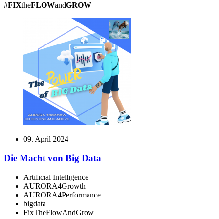
#
FIX
the
FLOW
and
GROW
09. April 2024
Die Macht von Big Data
Artificial Intelligence
AURORA4Growth
AURORA4Performance
bigdata
FixTheFlowAndGrow