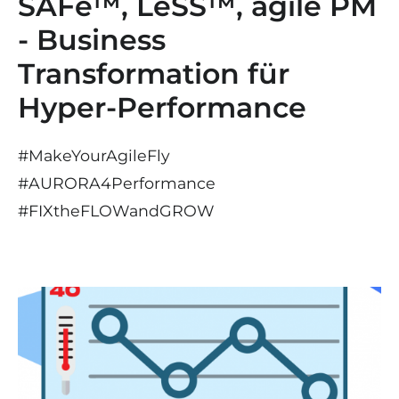
SAFe™, LeSS™, agile PM
- Business
Transformation für
Hyper-Performance
#MakeYourAgileFly
#AURORA4Performance
#
FIX
the
FLOW
and
GROW