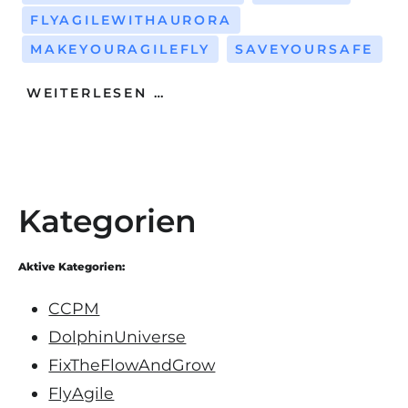
FLYAGILEWITHAURORA
MAKEYOURAGILEFLY
SAVEYOURSAFE
WEITERLESEN …
Kategorien
Aktive Kategorien:
CCPM
DolphinUniverse
FixTheFlowAndGrow
FlyAgile