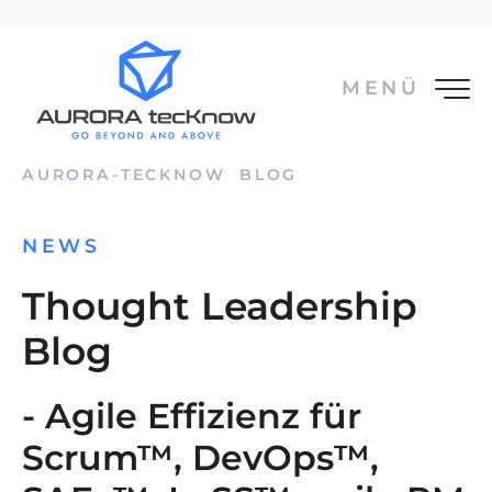
MENÜ
AURORA-TECKNOW
BLOG
NEWS
Thought Leadership
Blog
- Agile Effizienz für
Scrum™, DevOps™,