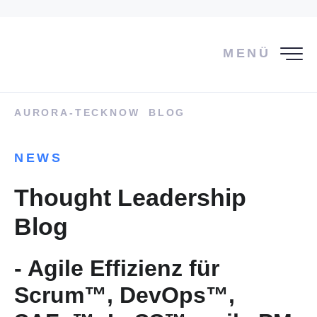
MENÜ
AURORA-TECKNOW
BLOG
NEWS
Thought Leadership
Blog
- Agile Effizienz für
Scrum™, DevOps™,