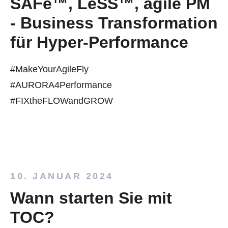
SAFe™, LeSS™, agile PM
- Business Transformation
für Hyper-Performance
#MakeYourAgileFly
#AURORA4Performance
#
FIX
the
FLOW
and
GROW
10. JANUAR 2024
Wann starten Sie mit
TOC?