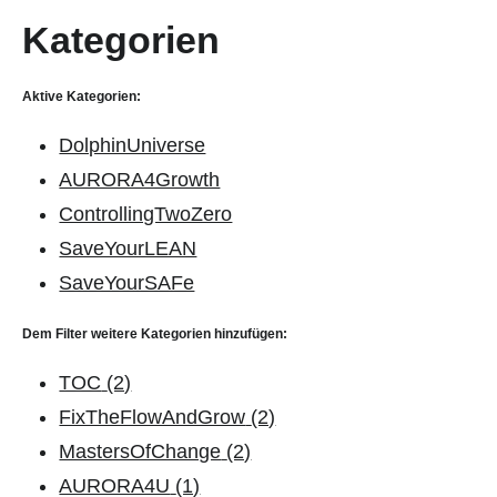
Kategorien
Aktive Kategorien:
DolphinUniverse
AURORA4Growth
ControllingTwoZero
SaveYourLEAN
SaveYourSAFe
Dem Filter weitere Kategorien hinzufügen:
TOC
(2)
FixTheFlowAndGrow
(2)
MastersOfChange
(2)
AURORA4U
(1)