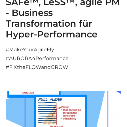
SAFe™, LeSS™, agile PM
- Business
Transformation für
Hyper-Performance
#MakeYourAgileFly
#AURORA4Performance
#
FIX
the
FLOW
and
GROW