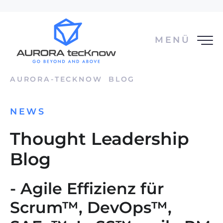
MENÜ
AURORA-TECKNOW
BLOG
NEWS
Thought Leadership
Blog
- Agile Effizienz für
Scrum™, DevOps™,