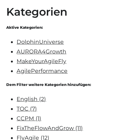
Kategorien
Aktive Kategorien:
DolphinUniverse
AURORA4Growth
MakeYourAgileFly
AgilePerformance
Dem Filter weitere Kategorien hinzufügen:
English
(2)
TOC
(7)
CCPM
(1)
FixTheFlowAndGrow
(11)
FlyAgile
(12)