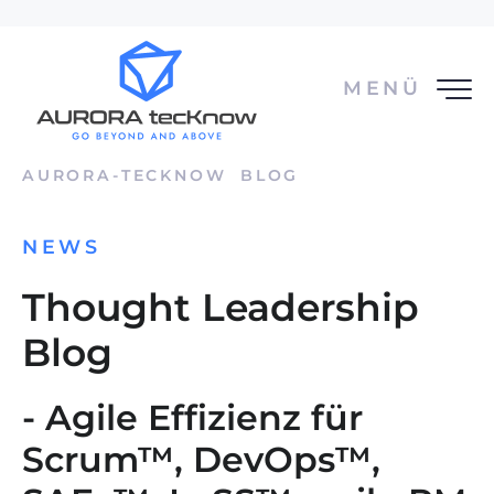
MENÜ
AURORA-TECKNOW
BLOG
NEWS
Thought Leadership
Blog
- Agile Effizienz für
Scrum™, DevOps™,