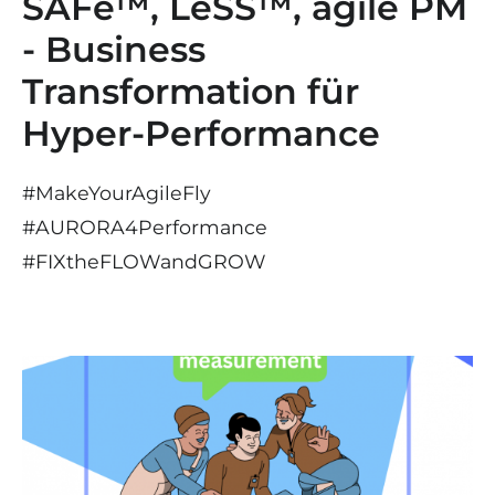
SAFe™, LeSS™, agile PM
- Business
Transformation für
Hyper-Performance
#MakeYourAgileFly
#AURORA4Performance
#
FIX
the
FLOW
and
GROW