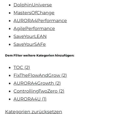
DolphinUniverse
MastersOfChange
AURORA4Performance
AgilePerformance
SaveYourLEAN
SaveYourSAFe
Dem Filter weitere Kategorien hinzufügen:
TOC
(2)
FixTheFlowAndGrow
(2)
AURORA4Growth
(2)
ControllingTwoZero
(2)
AURORA4U
(1)
Kategorien zurücksetzen