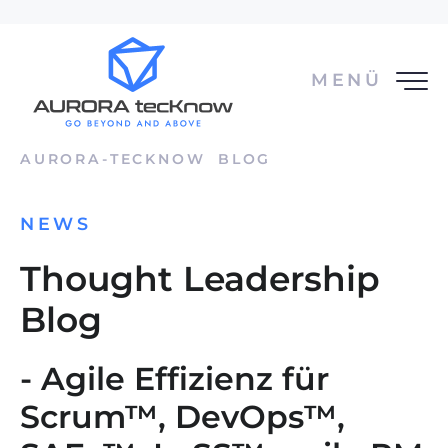
MENÜ
AURORA-TECKNOW
BLOG
NEWS
Thought Leadership
Blog
- Agile Effizienz für
Scrum™, DevOps™,