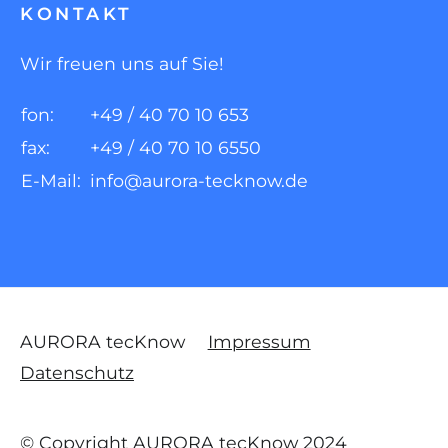
KONTAKT
Wir freuen uns auf Sie!
fon:
+49 / 40 70 10 653
fax:
+49 / 40 70 10 6550
E-Mail:
info@aurora-tecknow.de
AURORA tecKnow
Impressum
Datenschutz
© Copyright AURORA tecKnow 2024