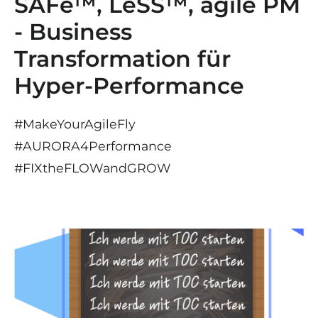
SAFe™, LeSS™, agile PM
- Business
Transformation für
Hyper-Performance
#MakeYourAgileFly
#AURORA4Performance
#
FIX
the
FLOW
and
GROW