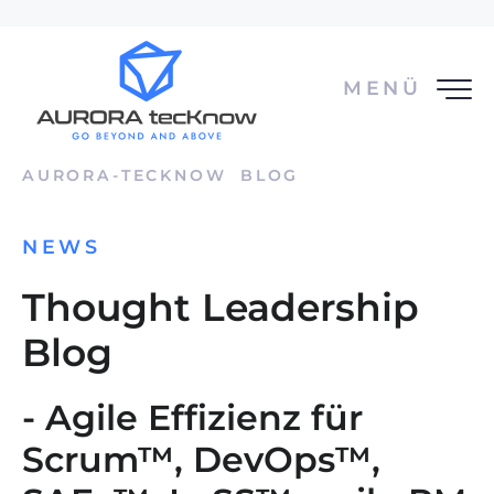
MENÜ
AURORA-TECKNOW
BLOG
NEWS
Thought Leadership
Blog
- Agile Effizienz für
Scrum™, DevOps™,