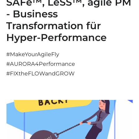
SAFe™, LeSS™, agile PM
- Business
Transformation für
Hyper-Performance
#MakeYourAgileFly
#AURORA4Performance
#
FIX
the
FLOW
and
GROW