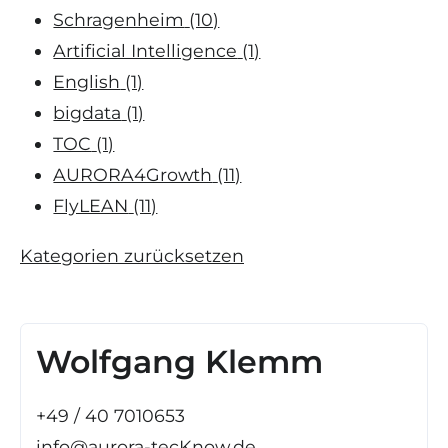
Schragenheim
(10)
Artificial Intelligence
(1)
English
(1)
bigdata
(1)
TOC
(1)
AURORA4Growth
(11)
FlyLEAN
(11)
Kategorien zurücksetzen
Wolfgang Klemm
+49 / 40 7010653
info@aurora-tecKnow.de