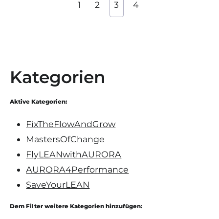
1
2
3
4
Kategorien
Aktive Kategorien:
FixTheFlowAndGrow
MastersOfChange
FlyLEANwithAURORA
AURORA4Performance
SaveYourLEAN
Dem Filter weitere Kategorien hinzufügen: