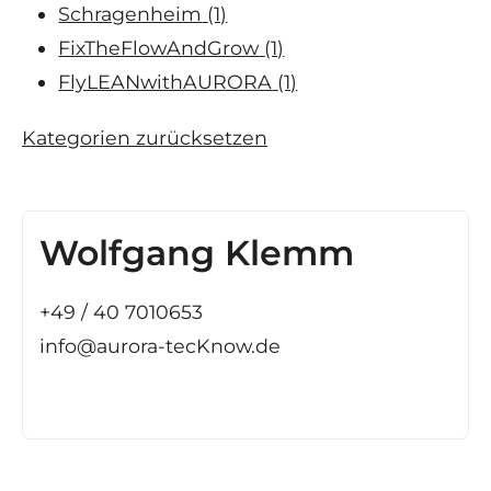
Schragenheim
(1)
FixTheFlowAndGrow
(1)
FlyLEANwithAURORA
(1)
Kategorien zurücksetzen
Wolfgang Klemm
+49 / 40 7010653
info@aurora-tecKnow.de