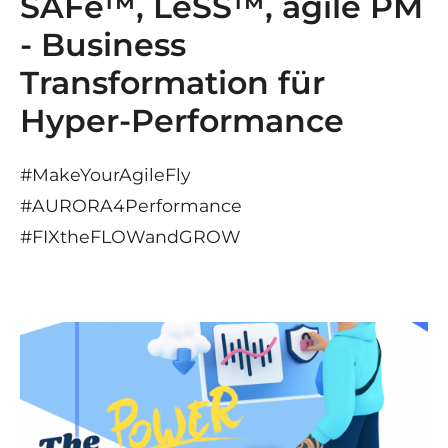
SAFe™, LeSS™, agile PM
- Business
Transformation für
Hyper-Performance
#MakeYourAgileFly
#AURORA4Performance
#
FIX
the
FLOW
and
GROW