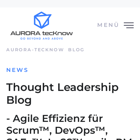
MENÜ
AURORA-TECKNOW
BLOG
NEWS
Thought Leadership
Blog
- Agile Effizienz für
Scrum™, DevOps™,