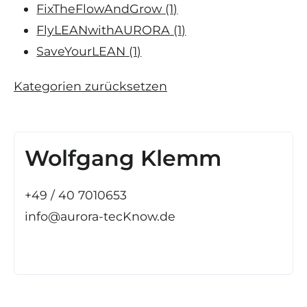
FixTheFlowAndGrow
(1)
FlyLEANwithAURORA
(1)
SaveYourLEAN
(1)
Kategorien zurücksetzen
Wolfgang Klemm
+49 / 40 7010653
info@aurora-tecKnow.de