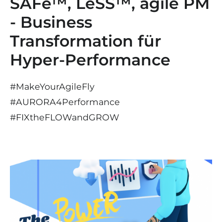
SAFe™, LeSS™, agile PM
- Business
Transformation für
Hyper-Performance
#MakeYourAgileFly
#AURORA4Performance
#
FIX
the
FLOW
and
GROW