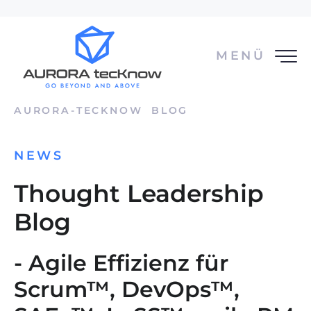
MENÜ
AURORA-TECKNOW
BLOG
NEWS
Thought Leadership
Blog
- Agile Effizienz für
Scrum™, DevOps™,