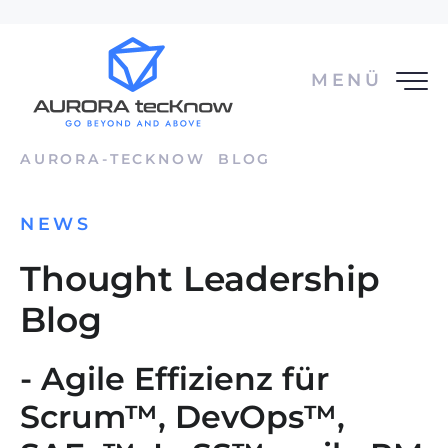
MENÜ
AURORA-TECKNOW
BLOG
NEWS
Thought Leadership
Blog
- Agile Effizienz für
Scrum™, DevOps™,