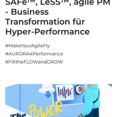
SAFe™, LeSS™, agile PM
- Business
Transformation für
Hyper-Performance
#MakeYourAgileFly
#AURORA4Performance
#
FIX
the
FLOW
and
GROW