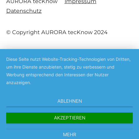
AURORA tecKnow
Impressum
Datenschutz
© Copyright AURORA tecKnow 2024
Diese Seite nutzt Website-Tracking-Technologien von Dritten,
um ihre Dienste anzubieten, stetig zu verbessern und
Werbung entsprechend den Interessen der Nutzer
anzuzeigen.
ABLEHNEN
AKZEPTIEREN
MEHR