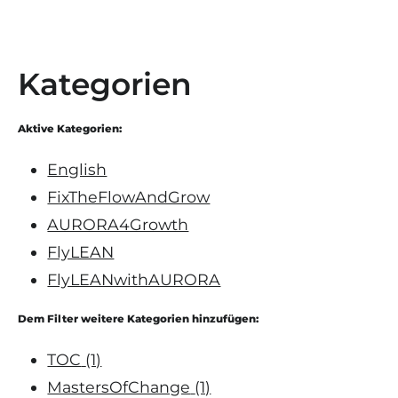
Kategorien
Aktive Kategorien:
English
FixTheFlowAndGrow
AURORA4Growth
FlyLEAN
FlyLEANwithAURORA
Dem Filter weitere Kategorien hinzufügen:
TOC
(1)
MastersOfChange
(1)