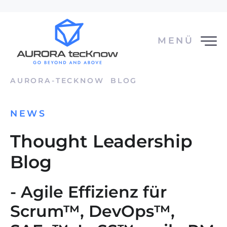
MENÜ
AURORA-TECKNOW
BLOG
NEWS
Thought Leadership
Blog
- Agile Effizienz für
Scrum™, DevOps™,