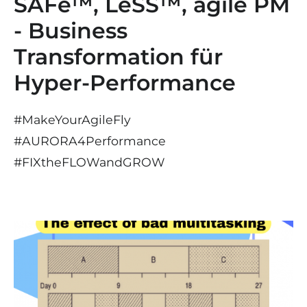
SAFe™, LeSS™, agile PM
- Business
Transformation für
Hyper-Performance
#MakeYourAgileFly
#AURORA4Performance
#
FIX
the
FLOW
and
GROW