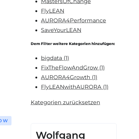
MastersOfChange
FlyLEAN
AURORA4Performance
SaveYourLEAN
Dem Filter weitere Kategorien hinzufügen:
bigdata
(1)
FixTheFlowAndGrow
(1)
AURORA4Growth
(1)
FlyLEANwithAURORA
(1)
Kategorien zurücksetzen
ROW
Wolfgang