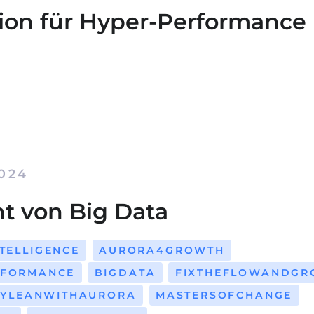
tion für Hyper-Performance
2024
t von Big Data
NTELLIGENCE
AURORA4GROWTH
RFORMANCE
BIGDATA
FIXTHEFLOWANDG
LYLEANWITHAURORA
MASTERSOFCHANGE