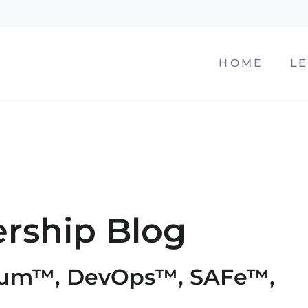
NAVIGATION
HOME
L
ÜBERSPRIN
rship Blog
 Scrum™, DevOps™, SAFe™,