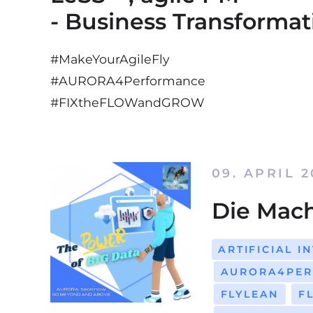
- Business Transforma
#MakeYourAgileFly
#AURORA4Performance
#
FIX
the
FLOW
and
GROW
09. APRIL 
Die Mach
ARTIFICIAL I
AURORA4PE
FLYLEAN
F