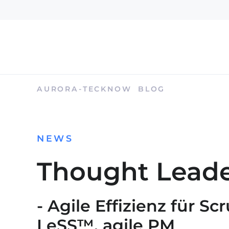
AURORA-TECKNOW
BLOG
NEWS
Thought Leade
- Agile Effizienz für
LeSS™, agile PM