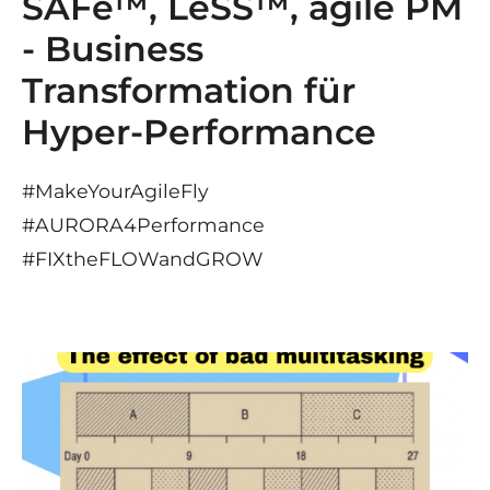
SAFe™, LeSS™, agile PM
- Business
Transformation für
Hyper-Performance
#MakeYourAgileFly
#AURORA4Performance
#
FIX
the
FLOW
and
GROW