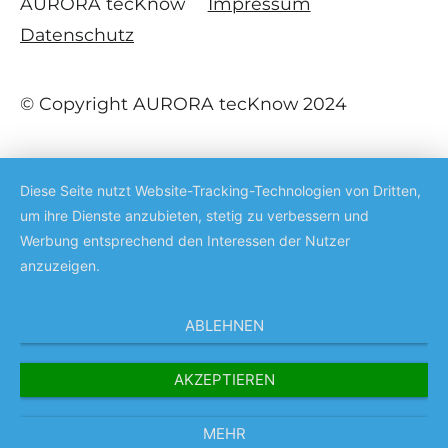
AURORA tecKnow
Impressum
Datenschutz
© Copyright AURORA tecKnow 2024
Diese Seite nutzt Website-Tracking-Technologien von Dritten,
um ihre Dienste anzubieten, stetig zu verbessern und
Werbung entsprechend den Interessen der Nutzer
anzuzeigen.
ABLEHNEN
AKZEPTIEREN
MEHR