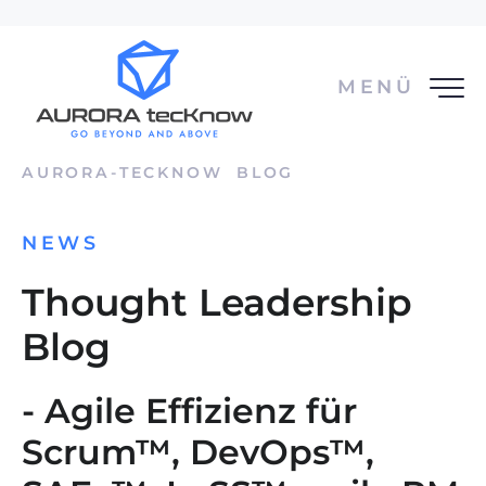
MENÜ
AURORA-TECKNOW
BLOG
NEWS
Thought Leadership
Blog
- Agile Effizienz für
Scrum™, DevOps™,