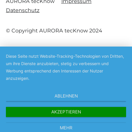
AURORA tecKnow
Impressum
Datenschutz
© Copyright AURORA tecKnow 2024
Diese Seite nutzt Website-Tracking-Technologien von Dritten,
um ihre Dienste anzubieten, stetig zu verbessern und
Werbung entsprechend den Interessen der Nutzer
anzuzeigen.
ABLEHNEN
AKZEPTIEREN
MEHR