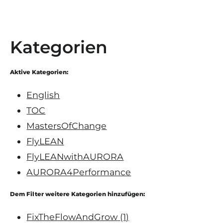
Kategorien
Aktive Kategorien:
English
TOC
MastersOfChange
FlyLEAN
FlyLEANwithAURORA
AURORA4Performance
Dem Filter weitere Kategorien hinzufügen:
FixTheFlowAndGrow
(1)