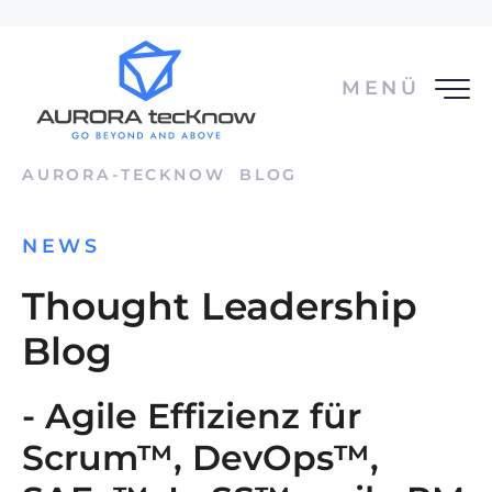
MENÜ
AURORA-TECKNOW
BLOG
NEWS
Thought Leadership
Blog
- Agile Effizienz für
Scrum™, DevOps™,