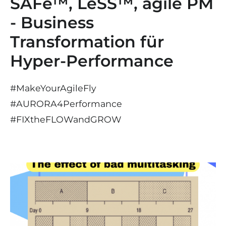
SAFe™, LeSS™, agile PM
- Business
Transformation für
Hyper-Performance
#MakeYourAgileFly
#AURORA4Performance
#
FIX
the
FLOW
and
GROW