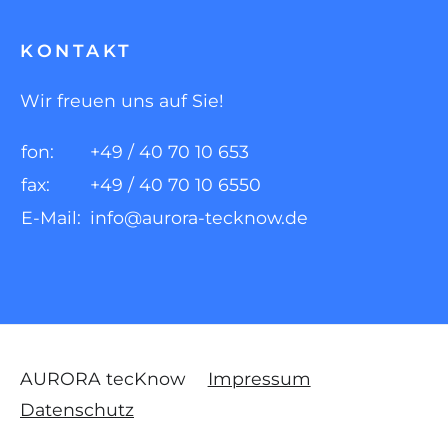
KONTAKT
Wir freuen uns auf Sie!
fon:
+49 / 40 70 10 653
fax:
+49 / 40 70 10 6550
E-Mail:
info@aurora-tecknow.de
AURORA tecKnow
Impressum
Datenschutz