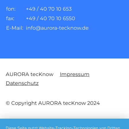
fon:
+49 / 40 70 10 653
fax:
+49 / 40 70 10 6550
E-Mail:
info@aurora-tecknow.de
AURORA tecKnow
Impressum
Datenschutz
© Copyright AURORA tecKnow 2024
Diese Seite nutzt Website-Tracking-Technologien von Dritten,